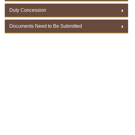
Duty Concession
Rules of Origin
Documents Need to Be Submitted
Duty Concessions
Documents Need to Be Submitted