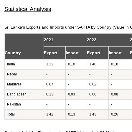
Statistical Analysis
Sri Lanka's Exports and Imports under SAPTA by Country (Value in 
2021
2022
Country
Export
Import
Export
Import
India
1.22
0.10
1.40
0.18
Nepal
-
-
-
-
Maldives
0.07
-
0.02
-
Bangladesh
0.13
0.03
0.00
0.08
Pakistan
-
-
-
-
Total
1.42
0.13
1.43
0.26