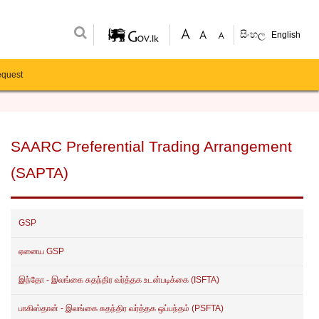
සිංහල
English
equest
SAARC Preferential Trading Arrangement
(SAPTA)
GSP
ஏனைய GSP
இந்தோ - இலங்கை சுதந்திர வர்த்தக உடன்படிக்கை (ISFTA)
பாகிஸ்தான் - இலங்கை சுதந்திர வர்த்தக ஒப்பந்தம் (PSFTA)