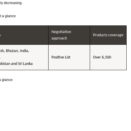
ly decreasing.
t a glance
Negotiation
s
Products coverage
approach
sh, Bhutan, India,
,
Positive List
Over 6,500
kistan and Sri Lanka
a glance