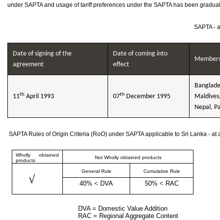
under SAPTA and usage of tariff preferences under the SAPTA has been gradual
SAPTA - a
Date of signing of the
Date of coming into
Member
agreement
effect
Banglade
th
th
11
April 1993
07
December 1995
Maldives
Nepal, Pa
SAPTA Rules of Origin Criteria (RoO) under SAPTA applicable to Sri Lanka - at 
Wholly obtained
Not Wholly obtained products
products
General Rule
Cumulative Rule
√
40%
<
DVA
50%
<
RAC
DVA = Domestic Value Addition
RAC = Regional Aggregate Content