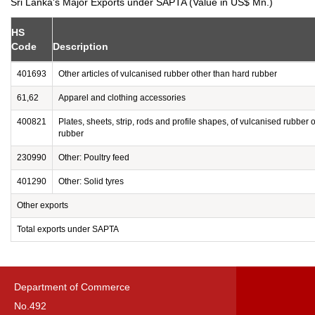
Sri Lanka's Major Exports under SAPTA (Value in US$ Mn.)
HS
Code
Description
401693
Other articles of vulcanised rubber other than hard rubber
61,62
Apparel and clothing accessories
400821
Plates, sheets, strip, rods and profile shapes, of vulcanised rubber 
rubber
230990
Other: Poultry feed
401290
Other: Solid tyres
Other exports
Total exports under SAPTA
Department of Commerce
No.492