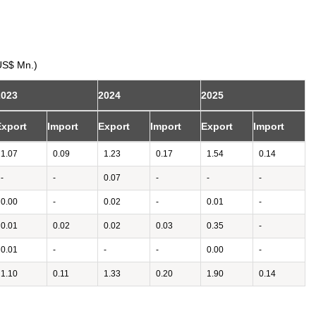
US$ Mn.)
2023
2024
2025
Export
Import
Export
Import
Export
Import
1.07
0.09
1.23
0.17
1.54
0.14
-
-
0.07
-
-
-
0.00
-
0.02
-
0.01
-
0.01
0.02
0.02
0.03
0.35
-
0.01
-
-
-
0.00
-
1.10
0.11
1.33
0.20
1.90
0.14