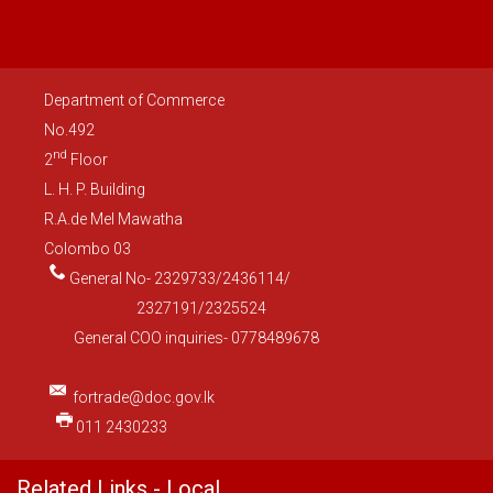
Department of Commerce
No.492
nd
2
Floor
L. H. P. Building
R.A.de Mel Mawatha
Colombo 03
General No- 2329733/2436114/
2327191/2325524
General COO inquiries- 0778489678
fortrade@doc.gov.lk
011 2430233
Related Links - Local