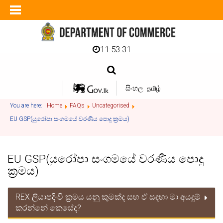
11:53:31
සිංහල
தமிழ்
You are here:
Home
FAQs
Uncategorised
EU GSP(යුරෝපා සංගමයේ වරණීය පොදු ක්‍රමය)
EU GSP(යුරෝපා සංගමයේ වරණීය පොදු
ක්‍රමය)
REX ලියාපදිංචි ක්‍රමය යනු කුමක්ද සහ ඒ සඳහා මා අයදුම්
කරන්නේ කෙසේද?