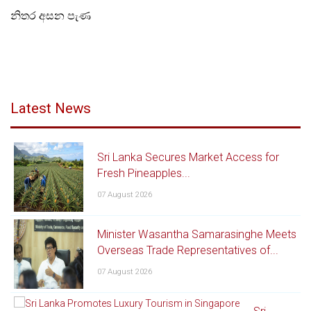
නිතර අසන පැණ
ලියාපදිංචි අපනයන ක්‍රමය (REX පද්ධතිය) යනු 2017
ජනවාරි 1 සිට යුරෝපා සංගමයේ වරණීය පොදු ක්‍රමයට
(GSP) අදාළ වන පරිදි EU විසින් හඳුන්වා දුන් ස්වයං
සහතික කිරීමේ පද්ධතියකි.ප්‍රභවස්ථාන සහතික
අවශ්‍යතාවය වෙනුවට අපනයනකරුවන්ටම ප්‍රභවස්ථාන
ප්‍රකාශයක් කිරීමට අපනයනකරුවකුට හැකියාව
Latest News
ලැබෙන්නේ REX ක්‍රමය යටතේ එම පද්ධතියේ ලියාපදිංචි
වීමෙන් අපනයනකරුවකුට වලංගු ලියාපදිංචියක්
තිබීමෙනි.මෙය අදාළ වන්නේ GSP යටතේ යුරෝපා
Sri Lanka Secures Market Access for
සංගමය (EU) ස්විස්ටර්ලන්තය,නෝර්වේ සහ තුර්කිය යන
Fresh Pineapples...
රටවල් වෙත සිදු කරන අපනයන සඳහා පමණි.
07 August 2026
Minister Wasantha Samarasinghe Meets
Overseas Trade Representatives of...
07 August 2026