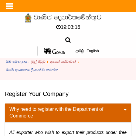
19:03:16
தமிழ்
English
ඔබ මෙතැනය:
මුල් පිටුව
අපගේ සේවාවන්
ඔබේ ආයතනය ලියාපදිංචි කරන්න
Register Your Company
Why need to register with the Department of
Commerce
All exporter who wish to export their products under free