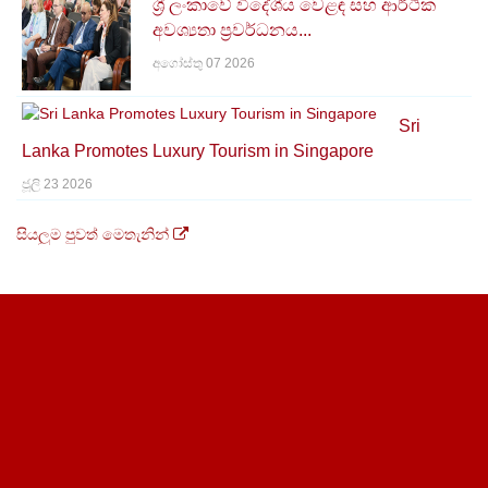
ශ්‍රී ලංකාවේ විදේශීය වෙළඳ සහ ආර්ථික
අවශ්‍යතා ප්‍රවර්ධනය...
Special Document list for Spices
අගෝස්තු 07 2026
Download the Document List for Spices Registration
[PDF - 79KB]
Sri
Lanka Promotes Luxury Tourism in Singapore
ජූලි 23 2026
සියලුම පුවත් මෙතැනින්