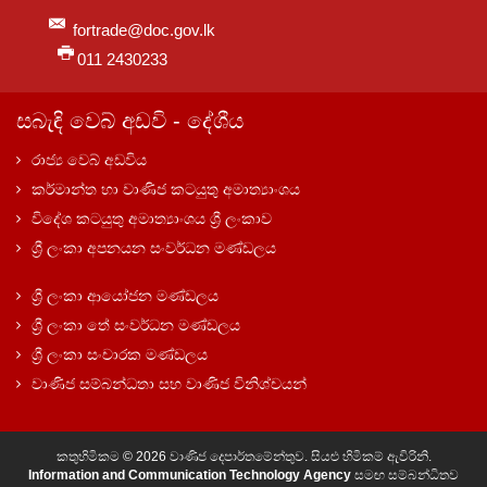
fortrade@doc.gov.lk
011 2430233
සබැඳි වෙබ් අඩවි - දේශීය
රාජ්‍ය වෙබ් අඩවිය
කර්මාන්ත හා වාණිජ කටයුතු අමාත්‍යාංශය
විදේශ කටයුතු අමාත්‍යාංශය ශ්‍රී ලංකාව
ශ්‍රී ලංකා අපනයන සංවර්ධන මණ්ඩලය
ශ්‍රී ලංකා ආයෝජන මණ්ඩලය
ශ්‍රී ලංකා තේ සංවර්ධන මණ්ඩලය
ශ්‍රී ලංකා සංචාරක මණ්ඩලය
වාණිජ සම්බන්ධතා සහ වාණිජ විනිශ්චයන්
කතුහිමිකම © 2026 වාණිජ දෙපාර්තමේන්තුව. සියළු හිමිකම් ඇවිරිනි.
Information and Communication Technology Agency
සමඟ සම්බන්ධිතව