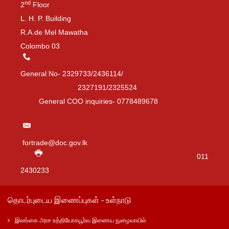
nd
2
Floor
L. H. P. Building
R.A.de Mel Mawatha
Colombo 03
General No- 2329733/2436114/
2327191/2325524
General COO inquiries- 0778489678
fortrade@doc.gov.lk
011
2430233
தொடர்புடைய இணைப்புகள் - உள்நாடு
இலங்கை அரச உத்தியோகபூர்வ இணைய நுழைவாயில்