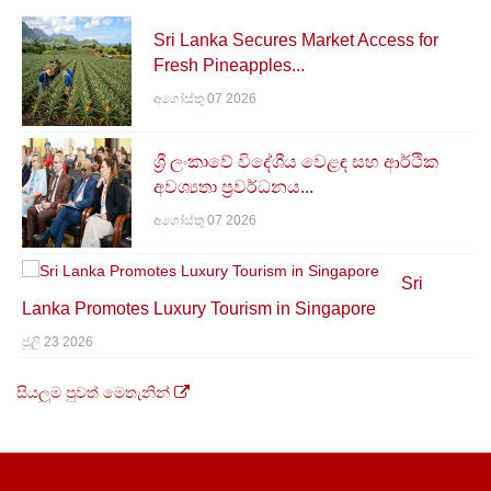
Sri Lanka Secures Market Access for
Fresh Pineapples...
අගෝස්තු 07 2026
ශ්‍රී ලංකාවේ විදේශීය වෙළඳ සහ ආර්ථික
අවශ්‍යතා ප්‍රවර්ධනය...
අගෝස්තු 07 2026
Sri
Lanka Promotes Luxury Tourism in Singapore
ජූලි 23 2026
සියලුම පුවත් මෙතැනින්