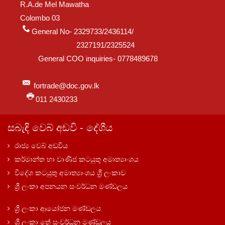
R.A.de Mel Mawatha
Colombo 03
General No- 2329733/2436114/
2327191/2325524
General COO inquiries- 0778489678
fortrade@doc.gov.lk
011 2430233
සබැඳි වෙබ් අඩවි - දේශීය
රාජ්‍ය වෙබ් අඩවිය
කර්මාන්ත හා වාණිජ කටයුතු අමාත්‍යාංශය
විදේශ කටයුතු අමාත්‍යාංශය ශ්‍රී ලංකාව
ශ්‍රී ලංකා අපනයන සංවර්ධන මණ්ඩලය
ශ්‍රී ලංකා ආයෝජන මණ්ඩලය
ශ්‍රී ලංකා තේ සංවර්ධන මණ්ඩලය