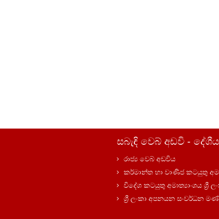
සබැඳි වෙබ් අඩවි - දේශීය
රාජ්‍ය වෙබ් අඩවිය
කර්මාන්ත හා වාණිජ කටයුතු අමා
විදේශ කටයුතු අමාත්‍යාංශය ශ්‍රී 
ශ්‍රී ලංකා අපනයන සංවර්ධන ම