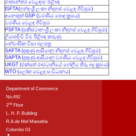
ජාත්‍යන්තර වෙළඳාම පිළිබඳ
ISFTA(ඉන්දු-ශ්‍රී ලංකා නිදහස් වෙළඳ ගිවිසුම)
අනෙකුත් GSP (වරණීය පොදු ක්‍රමය)
වරණීය වෙළඳ ගිවිසුම
PSFTA (පකිස්ථාන-ශ්‍රී ලංකා නිදහස් වෙළඳ ගිවිසුම)
ලියාපදිංචි වීම පිළිබඳ කරුණු
නේවාසික වීසා බලපත්‍ර
SAFTA (දකුණු ආසියානු නිදහස් වෙළඳ ගිවිසුම)
SAPTA (දකුණු ආසියානු වරණීය වෙළඳ ගිවිසුම)
UKGT (එක්සත් රාජධානියේ ගෝලීය තීරු බදු ක්‍රමය)
WTO (ලෝක වෙළඳ සංවිධානය)
Department of Commerce
No.492
nd
2
Floor
L. H. P. Building
R.A.de Mel Mawatha
Colombo 03