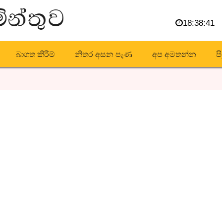
18:38:41
බාගත කිරීම්
නිතර අසන පැණ
අප අමතන්න
ප