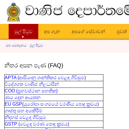
මුල් පිටුව
අප ගැන
අපගේ සේවාවන්
පුවත්
ඔබ මෙතැනය:
මුල් පිටුව
නිතර අසන පැණ (FAQ)
APTA (ආසියානු ශාන්තිකර වෙළඳ ගිවිසුම)
විදේශගත වාණිජ නිලධාරීන්
COO (ප්‍රභවස්ථාන සහතික)
ණය දෙන ආයතන
EU GSP(යුරෝපා සංගමයේ වරණීය පොදු ක්‍රමය)
ගාස්තු සහ අයකිරීම්
නිදහස් වෙළඳ ගිවිසුම
GSTP (වෙළඳ වරණ පොදු ක්‍රමය)