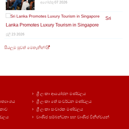
අගෝස්තු 07 2026
Sri
Lanka Promotes Luxury Tourism in Singapore
ජූලි 23 2026
සියලුම පුවත් මෙතැනින්
ශ්‍රී ලංකා ආයෝජන මණ්ඩලය
ත්‍යාංශය
ශ්‍රී ලංකා තේ සංවර්ධන මණ්ඩලය
ලංකාව
ශ්‍රී ලංකා සංචාරක මණ්ඩලය
ණ්ඩලය
වාණිජ සම්බන්ධතා සහ වාණිජ විනිශ්චයන්