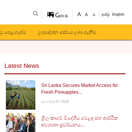
தமிழ்
English
ිටු පෙළගැස්ම
උපදේශන සේවය ලබා ගැනීම
Latest News
Sri Lanka Secures Market Access for
Fresh Pineapples...
අගෝස්තු 07 2026
ශ්‍රී ලංකාවේ විදේශීය වෙළඳ සහ ආර්ථික
අවශ්‍යතා ප්‍රවර්ධනය...