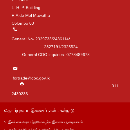
L. H. P. Building
R.A.de Mel Mawatha
Colombo 03
General No- 2329733/2436114/
2327191/2325524
General COO inquiries- 0778489678
fortrade@doc.gov.lk
011
2430233
தொடர்புடைய இணைப்புகள் - உள்நாடு
இலங்கை அரச உத்தியோகபூர்வ இணைய நுழைவாயில்
கைத்தொழில் மற்றும் வணிகம் பற்றிய அமைச்சு